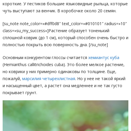
короткие. У пестиков большие языковидные рыльца, которые
чуть выступают за венчик. В коробочке около 20 семян.
[su_note note_color=»#dff0d8″ text_color=»#010101″ radius=»10″
class=»su_my_success»]Растение образует тоненький
сплошной коврик (до 1 см), который способен очень быстро и
полностью покрыть всю поверхность дна. [/su_note]
Основным конкурентом глоссы считается
хемиантус куба
(Hemianthus callitrichoides cuba). Это более мелкое растение,
но коврики у них примерно одинаковы по толщине. Еще,
пожалуй,
марсилия четырехлистная
. Но у нее не такой яркий
и насыщенный цвет, а растет она медленнее и не так густо
покрывает грунт.