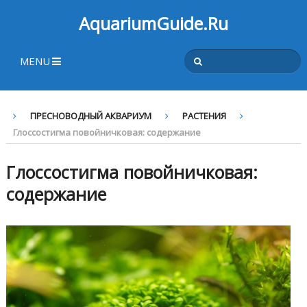
AquariumGuide.Ru
MENU
ПРЕСНОВОДНЫЙ АКВАРИУМ
РАСТЕНИЯ
Глоссостигма повойничковая: содержание
Глоссостигма повойничковая:
содержание