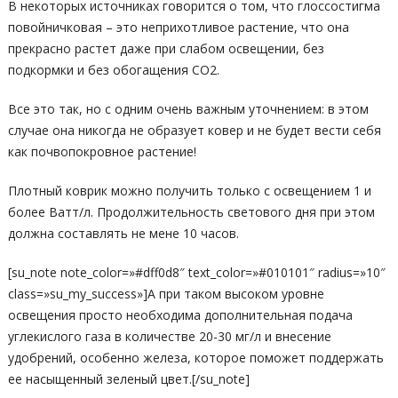
В некоторых источниках говорится о том, что глоссостигма
повойничковая – это неприхотливое растение, что она
прекрасно растет даже при слабом освещении, без
подкормки и без обогащения СО2.
Все это так, но с одним очень важным уточнением: в этом
случае она никогда не образует ковер и не будет вести себя
как почвопокровное растение!
Плотный коврик можно получить только с освещением 1 и
более Ватт/л. Продолжительность светового дня при этом
должна составлять не мене 10 часов.
[su_note note_color=»#dff0d8″ text_color=»#010101″ radius=»10″
class=»su_my_success»]А при таком высоком уровне
освещения просто необходима дополнительная подача
углекислого газа в количестве 20-30 мг/л и внесение
удобрений, особенно железа, которое поможет поддержать
ее насыщенный зеленый цвет.[/su_note]