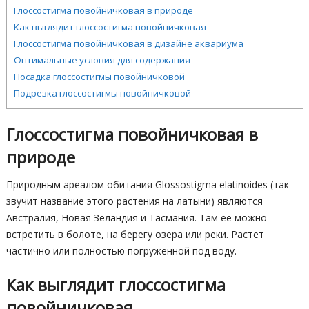
Глоссостигма повойничковая в природе
Как выглядит глоссостигма повойничковая
Глоссостигма повойничковая в дизайне аквариума
Оптимальные условия для содержания
Посадка глоссостигмы повойничковой
Подрезка глоссостигмы повойничковой
Глоссостигма повойничковая в
природе
Природным ареалом обитания Glossostigma elatinoides (так
звучит название этого растения на латыни) являются
Австралия, Новая Зеландия и Тасмания. Там ее можно
встретить в болоте, на берегу озера или реки. Растет
частично или полностью погруженной под воду.
Как выглядит глоссостигма
повойничковая