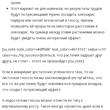
сроки.
Этот вариант не для новичков, но результаты трудов
будут потрясающими! Нужно посадить элеохарис
парвула или ситняг игольчатый и глоссу, причем
позволить ей прорасти на некоторое расстояние в
элеохарис. На границе между этими растениями можно
будет увидеть очень интересный эффект.
[su_note note_color=»#dff0d8″ text_color=»#010101″ radius=»10″
class=»su_my_success»]Бояться, что растения задушат друг
друга, не стоит – этого не произойдет.[/su_note]
Если в аквариуме достаточно углекислого газа, то на
листочках глоссостигмы элатиновидной (не пугайтесь, это
все то же растение) будут скапливаться пузырьки воздуха,
что создаст потрясающий эффект.
К недостаткам глоссы можно отнести ее тягу к
вертикальному росту. Такое иногда случается, даже если в