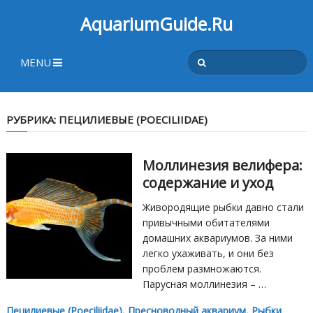
AquariumGuide.Ru
MENU
РУБРИКА:
ПЕЦИЛИЕВЫЕ (POECILIIDAE)
Моллинезия велифера:
содержание и уход
Живородящие рыбки давно стали
привычными обитателями
домашних аквариумов. За ними
легко ухаживать, и они без
проблем размножаются.
Парусная моллинезия – …
Пецилиевые (Poeciliidae)
,
Пресноводный аквариум
,
Рыбки