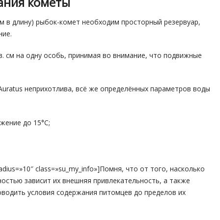
ания кометы
см в длину) рыбок-комет необходим просторный резервуар,
ние.
в. см на одну особь, принимая во внимание, что подвижные
s Auratus неприхотлива, всё же определённых параметров воды
жение до 15°С;
radius=»10″ class=»su_my_info»]Помня, что от того, насколько
остью зависит их внешняя привлекательность, а также
оводить условия содержания питомцев до пределов их