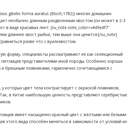
us gibelio forma auratus (Bloch,1782)) многих домашних
дает необычно длинным раздвоенным хвостом (он может в 2-3
т в виде красивых лент. [su_note note_color=»#d9edf7″
]Чем длиннее хвост рыбки, тем выше она ценится.[/su_note]
равниться разве что с вуалехвостом.
утую форму, специалисты рассматривают её как селекционный
х питомцев представителями иной породы. Особенно хороша
м и брюшным плавниками, гармонично сочетающимися с
у которых цвет тела контрастирует с окраской плавников,
 Так, в Китае наибольшую ценность представляют серебристые
ников.
томцев имеет насыщенно-красный цвет с жёлтыми или белыми
ев этого вида способен меняться в зависимости от условий их