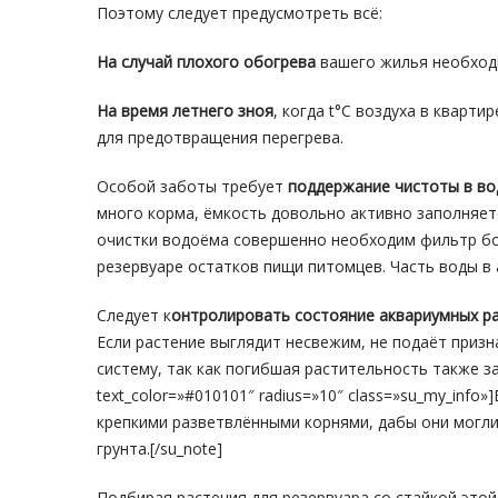
Поэтому следует предусмотреть всё:
На случай плохого обогрева
вашего жилья необход
На время летнего зноя
, когда t°С воздуха в кварт
для предотвращения перегрева.
Особой заботы требует
поддержание чистоты в в
много корма, ёмкость довольно активно заполняет
очистки водоёма совершенно необходим фильтр бо
резервуаре остатков пищи питомцев. Часть воды в
Следует к
онтролировать состояние аквариумных р
Если растение выглядит несвежим, не подаёт призн
систему, так как погибшая растительность также за
text_color=»#010101″ radius=»10″ class=»su_my_inf
крепкими разветвлёнными корнями, дабы они могл
грунта.[/su_note]
Подбирая растения для резервуара со стайкой это