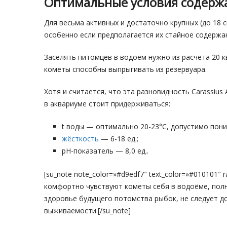
Оптимальные условия содерж
Для весьма активных и достаточно крупных (до 18 
особенно если предполагается их стайное содержа
Заселять питомцев в водоём нужно из расчёта 20 к
кометы способны выпрыгивать из резервуара.
Хотя и считается, что эта разновидность Carassiu
в аквариуме стоит придерживаться:
t воды — оптимально 20-23°С, допустимо пони
жёсткость
— 6-18 ед.;
pH-показатель — 8,0 ед..
[su_note note_color=»#d9edf7″ text_color=»#010101″ 
комфортно чувствуют кометы себя в водоёме, полн
здоровье будущего потомства рыбок, не следует д
выживаемости.[/su_note]