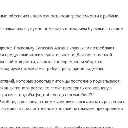
имо обеспечить возможность подогрева ёмкости с рыбами.
ире зашкаливает, нужно помещать в аквариум бутылки со льдом
одоёме
. Поскольку Carassius Auratus крупные и потребляют
ся продуктами их жизнедеятельности. Для качественной
льшой мощности, а также своевременная уборка в
 аквариуме с кометами требует регулярной подмены.
астений
, которые золотые питомцы постоянно подкапывают.
аков активного роста, то стоит проверить его корневую
грязняет водоём. [su_note note_color=»#d9edf7″
o»]Вообще, в резервуар с кометами лучше высаживать растения с
и выживать при постоянном копании питомцами прикорневого
й разновидности золотых рыбок, отдавайте предпочтение