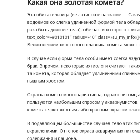
Какая она золотая комета?
Эта обитательница (её латинское название — Carassi
водоёмов со слегка удлинённой формой тела обла
раза быть длиннее тела), обе части которого свисаю
text_color=»#010101″ radius=»10″ class=»su_my_info»
Великолепием хвостового плавника комета может с
В случае если форма тела особи имеет слегка взд
брак. Впрочем, некоторые ихтиологи считают таки
та комета, которая обладает удлинёнными спинны
пышным хвостом.
Окраска кометы многовариативна, однако питомцы, 
пользуются наибольшим спросом у аквариумистов.
кометы с ярко-жёлтым либо красным окрасом плав
В подавляющем большинстве случаев тело этих пи
вкраплениями. Оттенок окраса аквариумных питомц
содержания и рациона.