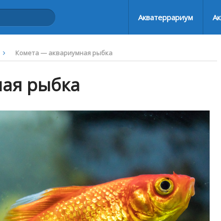
Акватеррариум
Ак
Комета — аквариумная рыбка
ная рыбка